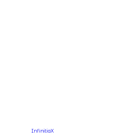
© 2026
InfinitiaX
– Tous droits réservés.